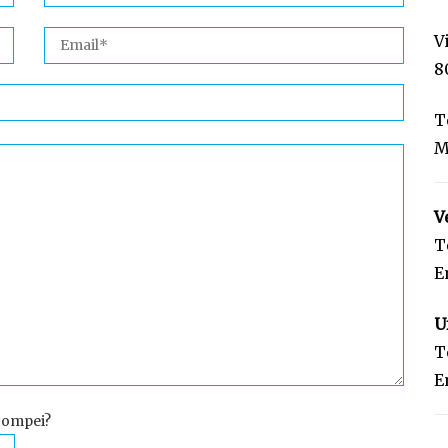
V
8
T
M
V
T
E
U
T
E
 Pompei?