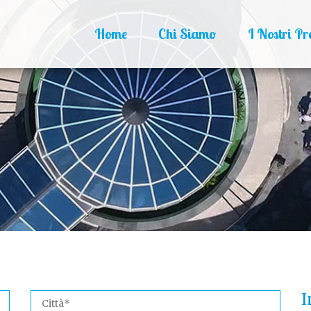
Home
Chi Siamo
I Nostri Pr
I