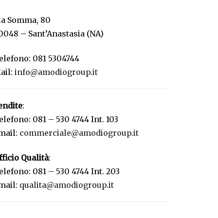
ia Somma, 80
0048 – Sant’Anastasia (NA)
elefono: 081 5304744
ail:
info@amodiogroup.it
endite
:
elefono: 081 – 530 4744 Int. 103
mail:
commerciale@amodiogroup.it
fficio Qualità
:
elefono: 081 – 530 4744 Int. 203
mail:
qualita@amodiogroup.it